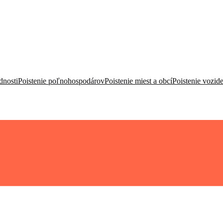
dnosti
Poistenie poľnohospodárov
Poistenie miest a obcí
Poistenie vozide