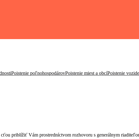
dnosti
Poistenie poľnohospodárov
Poistenie miest a obcí
Poistenie vozide
ťou priblížiť Vám prostredníctvom rozhovoru s generálnym riaditeľ