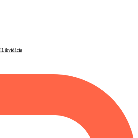
l
Likvidácia