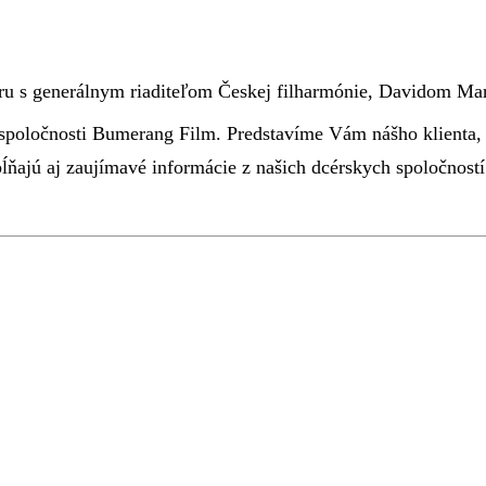
ru s generálnym riaditeľom Českej filharmónie, Davidom Ma
poločnosti Bumerang Film. Predstavíme Vám nášho klienta, v
ĺňajú aj zaujímavé informácie z našich dcérskych spoločností