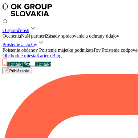
O spoločnosti
Ocenenia
Naši partneri
Zásady spracovania a ochrany údajov
Poistenie a služby
Poistenie občanov
Poistenie majetku podnikateľov
Poistenie zodpove
Obchodné miesta
Kariéra
Blog
Kontakt
Kontakt
Prihlásenie