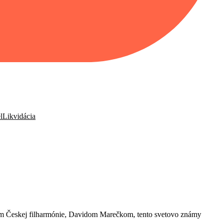
l
Likvidácia
om Českej filharmónie, Davidom Marečkom, tento svetovo známy