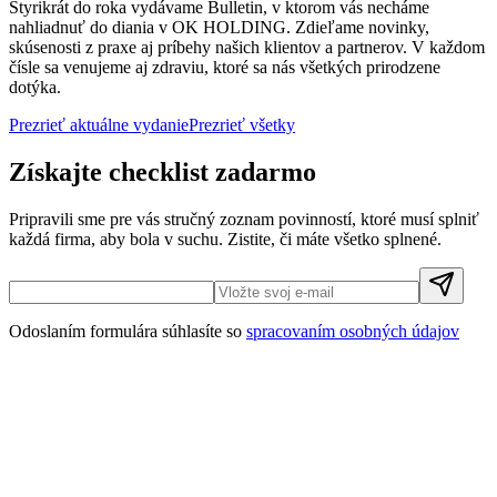
Štyrikrát do roka vydávame Bulletin, v ktorom vás necháme
nahliadnuť do diania v OK HOLDING. Zdieľame novinky,
skúsenosti z praxe aj príbehy našich klientov a partnerov. V každom
čísle sa venujeme aj zdraviu, ktoré sa nás všetkých prirodzene
dotýka.
Prezrieť aktuálne vydanie
Prezrieť všetky
Získajte checklist zadarmo
Pripravili sme pre vás stručný zoznam povinností, ktoré musí splniť
každá firma, aby bola v suchu. Zistite, či máte všetko splnené.
Odoslaním formulára súhlasíte so
spracovaním osobných údajov