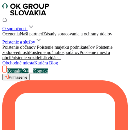
O spoločnosti
Ocenenia
Naši partneri
Zásady spracovania a ochrany údajov
Poistenie a služby
Poistenie občanov
Poistenie majetku podnikateľov
Poistenie
zodpovednosti
Poistenie poľnohospodárov
Poistenie miest a
obcí
Poistenie vozidel
Likvidácia
Obchodné miesta
Kariéra
Blog
Kontakt
Kontakt
Prihlásenie