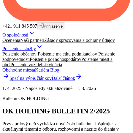
+421 911 845 507
Prihlásenie
O spoločnosti
Ocenenia
Naši partneri
Zásady spracovania a ochrany údajov
Poistenie a služby
Poistenie občanov
Poistenie majetku podnikateľov
Poistenie
zodpovednosti
Poistenie poľnohospodárov
Poistenie miest a
obcí
Poistenie vozidel
Likvidácia
Obchodné miesta
Kariéra
Blog
Späť na výpis článkov
Ďalší článok
1. 4. 2025
·
Naposledy aktualizované
:
11. 3. 2026
Bulletin OK HOLDING
OK HOLDING BULLETIN 2/2025
Prvý aprílový deň vychádza nové číslo bulletinu. Inšpirujte sa
aktuálnymi témami z odboru, rozhovormi a nazrite do diania v