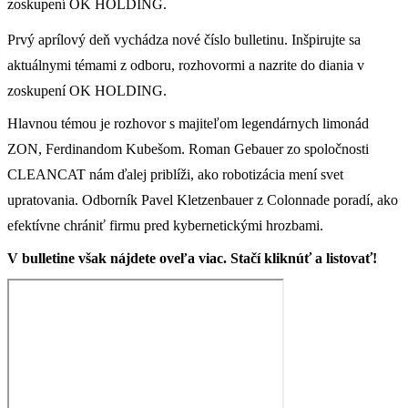
zoskupení OK HOLDING.
Prvý aprílový deň vychádza nové číslo bulletinu. Inšpirujte sa
aktuálnymi témami z odboru, rozhovormi a nazrite do diania v
zoskupení OK HOLDING.
Hlavnou témou je rozhovor s majiteľom legendárnych limonád
ZON, Ferdinandom Kubešom. Roman Gebauer zo spoločnosti
CLEANCAT nám ďalej priblíži, ako robotizácia mení svet
upratovania. Odborník Pavel Kletzenbauer z Colonnade poradí, ako
efektívne chrániť firmu pred kybernetickými hrozbami.
V bulletine však nájdete oveľa viac. Stačí kliknúť a listovať!