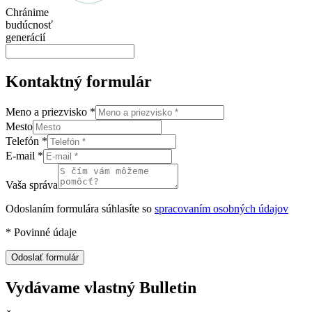
Chránime
budúcnosť
generácií
Kontaktný formulár
Meno a priezvisko
*
Mesto
Telefón
*
E-mail
*
Vaša správa
Odoslaním formulára súhlasíte so
spracovaním osobných údajov
*
Povinné údaje
Odoslať formulár
Vydávame vlastný Bulletin