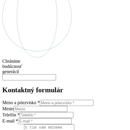
Chránime
budúcnosť
generácií
Kontaktný formulár
Meno a priezvisko
*
Mesto
Telefón
*
E-mail
*