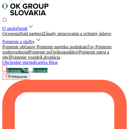
O spoločnosti
Ocenenia
Naši partneri
Zásady spracovania a ochrany údajov
Poistenie a služby
Poistenie občanov
Poistenie majetku podnikateľov
Poistenie
zodpovednosti
Poistenie poľnohospodárov
Poistenie miest a
obcí
Poistenie vozidel
Likvidácia
Obchodné miesta
Kariéra
Blog
Kontakt
Kontakt
Prihlásenie