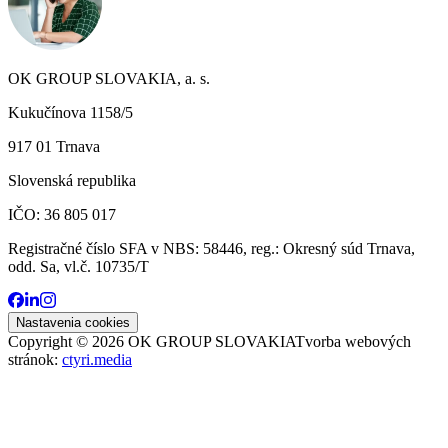
OK GROUP SLOVAKIA, a. s.
Kukučínova 1158/5
917 01 Trnava
Slovenská republika
IČO: 36 805 017
Registračné číslo SFA v NBS: 58446, reg.: Okresný súd Trnava,
odd. Sa, vl.č. 10735/T
Nastavenia cookies
Copyright ©
2026
OK GROUP SLOVAKIA
Tvorba webových
stránok:
ctyri.media