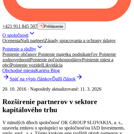
+421 911 845 507
Prihlásenie
O spoločnosti
Ocenenia
Naši partneri
Zásady spracovania a ochrany údajov
Poistenie a služby
Poistenie občanov
Poistenie majetku podnikateľov
Poistenie
zodpovednosti
Poistenie poľnohospodárov
Poistenie miest a
obcí
Poistenie vozidel
Likvidácia
Obchodné miesta
Kariéra
Blog
Späť na výpis článkov
Ďalší článok
20. 10. 2016
·
Naposledy aktualizované
:
11. 3. 2026
Rozšírenie partnerov v sektore
kapitálového trhu
V minulých dňoch spoločnosť OK GROUP SLOVAKIA, a. s.,
uzavrela zmluvu o spolupráci so spoločnosťou IAD Investments,
správ. spol., a. s. Týmto krokom sme rozšírili okruh partnerov v