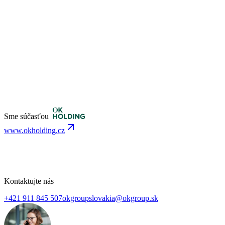
Sme súčasťou
www.okholding.cz
Kontaktujte nás
+421 911 845 507
okgroupslovakia@okgroup.sk