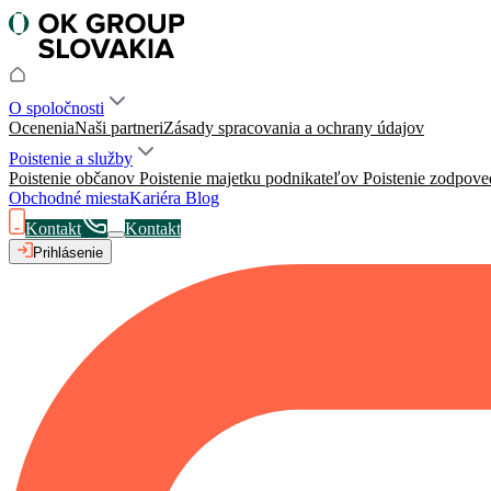
O spoločnosti
Ocenenia
Naši partneri
Zásady spracovania a ochrany údajov
Poistenie a služby
Poistenie občanov
Poistenie majetku podnikateľov
Poistenie zodpove
Obchodné miesta
Kariéra
Blog
Kontakt
Kontakt
Prihlásenie