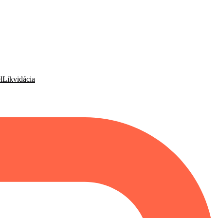
l
Likvidácia