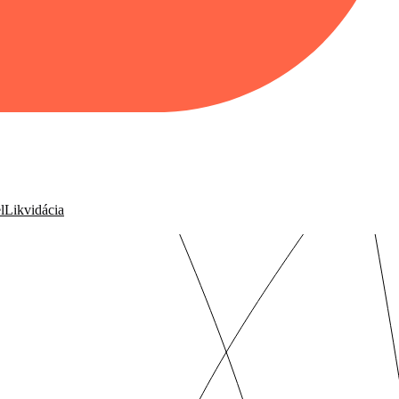
l
Likvidácia