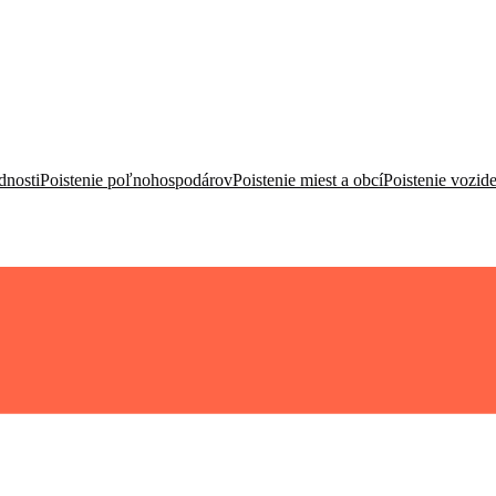
dnosti
Poistenie poľnohospodárov
Poistenie miest a obcí
Poistenie vozide