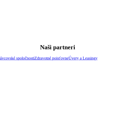
Naši partneri
ávcovské spoločnosti
Zdravotné poisťovne
Úvery a Leasingy