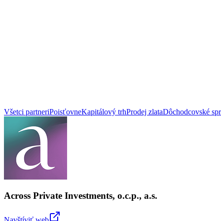
Všetci partneri
Poisťovne
Kapitálový trh
Prodej zlata
Dôchodcovské spr
Across Private Investments, o.c.p., a.s.
Navštíviť web