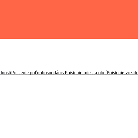
dnosti
Poistenie poľnohospodárov
Poistenie miest a obcí
Poistenie vozide