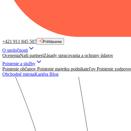
+421 911 845 507
Prihlásenie
O spoločnosti
Ocenenia
Naši partneri
Zásady spracovania a ochrany údajov
Poistenie a služby
Poistenie občanov
Poistenie majetku podnikateľov
Poistenie zodpove
Obchodné miesta
Kariéra
Blog