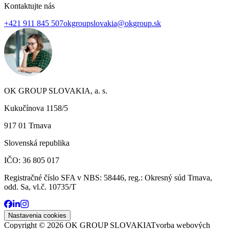
Kontaktujte nás
+421 911 845 507
okgroupslovakia@okgroup.sk
OK GROUP SLOVAKIA, a. s.
Kukučínova 1158/5
917 01 Trnava
Slovenská republika
IČO: 36 805 017
Registračné číslo SFA v NBS: 58446, reg.: Okresný súd Trnava,
odd. Sa, vl.č. 10735/T
Nastavenia cookies
Copyright ©
2026
OK GROUP SLOVAKIA
Tvorba webových