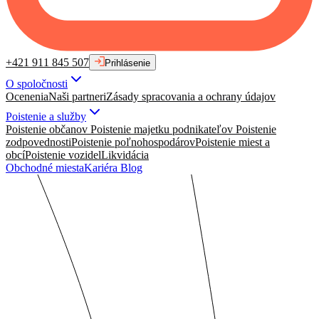
+421 911 845 507
Prihlásenie
O spoločnosti
Ocenenia
Naši partneri
Zásady spracovania a ochrany údajov
Poistenie a služby
Poistenie občanov
Poistenie majetku podnikateľov
Poistenie
zodpovednosti
Poistenie poľnohospodárov
Poistenie miest a
obcí
Poistenie vozidel
Likvidácia
Obchodné miesta
Kariéra
Blog