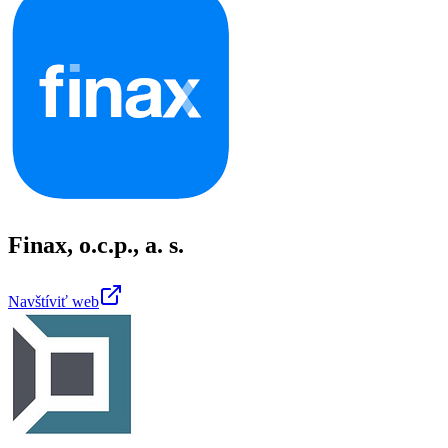
Finax, o.c.p., a. s.
Navštíviť web