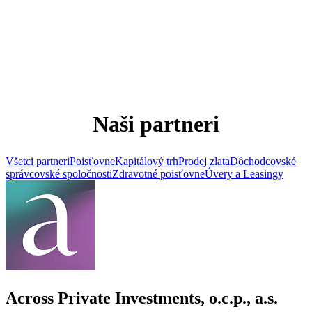
Naši partneri
Všetci partneri
Poisťovne
Kapitálový trh
Prodej zlata
Dôchodcovské
správcovské spoločnosti
Zdravotné poisťovne
Úvery a Leasingy
Across Private Investments, o.c.p., a.s.