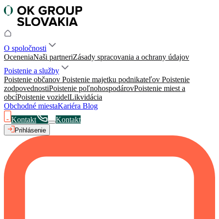
O spoločnosti
Ocenenia
Naši partneri
Zásady spracovania a ochrany údajov
Poistenie a služby
Poistenie občanov
Poistenie majetku podnikateľov
Poistenie
zodpovednosti
Poistenie poľnohospodárov
Poistenie miest a
obcí
Poistenie vozidel
Likvidácia
Obchodné miesta
Kariéra
Blog
Kontakt
Kontakt
Prihlásenie